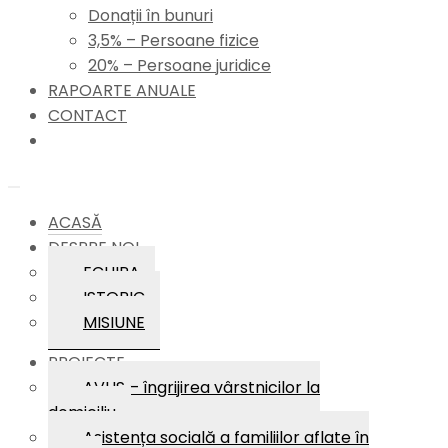
Donații în bunuri
3,5% – Persoane fizice
20% – Persoane juridice
RAPOARTE ANUALE
CONTACT
ACASĂ
DESPRE NOI
ECHIPA
ISTORIC
MISIUNE
PROIECTE
AVUS – îngrijirea vârstnicilor la
domiciliu
Asistența socială a familiilor aflate în