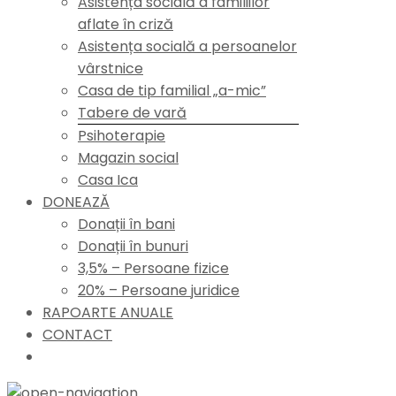
Asistența socială a familiilor
aflate în criză
Asistența socială a persoanelor
vârstnice
Casa de tip familial „a-mic”
Tabere de vară
Psihoterapie
Magazin social
Casa Ica
DONEAZĂ
Donații în bani
Donații în bunuri
3,5% – Persoane fizice
20% – Persoane juridice
RAPOARTE ANUALE
CONTACT