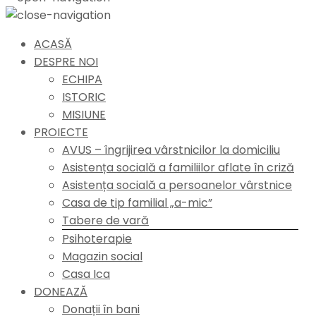
ACASĂ
DESPRE NOI
ECHIPA
ISTORIC
MISIUNE
PROIECTE
AVUS – îngrijirea vârstnicilor la domiciliu
Asistența socială a familiilor aflate în criză
Asistența socială a persoanelor vârstnice
Casa de tip familial „a-mic”
Tabere de vară
Psihoterapie
Magazin social
Casa Ica
DONEAZĂ
Donații în bani