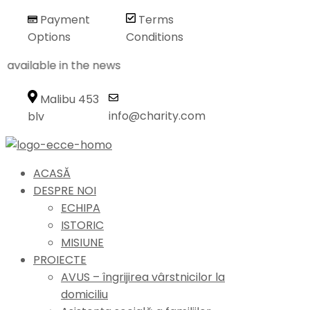
Payment
Terms
Options
Conditions
available in the news
Malibu 453
info@charity.com
blv
ACASĂ
DESPRE NOI
ECHIPA
ISTORIC
MISIUNE
PROIECTE
AVUS – îngrijirea vârstnicilor la
domiciliu