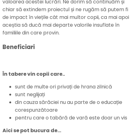
valoarea acestei lucrări. Ne dorim să continuăm și
chiar să extindem proiectul și ne rugăm să putem fi
de impact în viețile cât mai multor copii, ca mai apoi
aceștia să ducă mai departe valorile insuflate în
familiile din care provin.
Beneficiari
În tabere vin copii care..
sunt de multe ori privați de hrana zilnică
sunt neglijați
din cauza sărăciei nu au parte de o educație
corespunzătoare
pentru care o tabără de vară este doar un vis
Aici se pot bucura de…