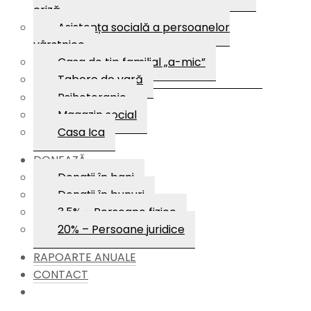
criză
Asistența socială a persoanelor
vârstnice
Casa de tip familial „a-mic”
Tabere de vară
Psihoterapie
Magazin social
Casa Ica
DONEAZĂ
Donații în bani
Donații în bunuri
3,5% – Persoane fizice
20% – Persoane juridice
RAPOARTE ANUALE
CONTACT