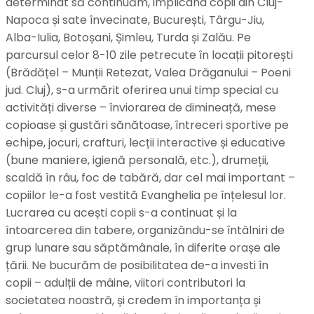
determinat să continuăm, implicând copii din Cluj-
Napoca și sate învecinate, București, Târgu-Jiu,
Alba-Iulia, Botoșani, Șimleu, Turda și Zalău. Pe
parcursul celor 8-10 zile petrecute în locații pitorești
(Brădățel – Munții Retezat, Valea Drăganului – Poeni
jud. Cluj), s-a urmărit oferirea unui timp special cu
activități diverse – înviorarea de dimineață, mese
copioase și gustări sănătoase, întreceri sportive pe
echipe, jocuri, crafturi, lecții interactive și educative
(bune maniere, igienă personală, etc.), drumeții,
scaldă în râu, foc de tabără, dar cel mai important –
copiilor le-a fost vestită Evanghelia pe înțelesul lor.
Lucrarea cu acești copii s-a continuat și la
întoarcerea din tabere, organizându-se întâlniri de
grup lunare sau săptămânale, în diferite orașe ale
țării. Ne bucurăm de posibilitatea de-a investi în
copii – adulții de mâine, viitori contributori la
societatea noastră, și credem în importanța și