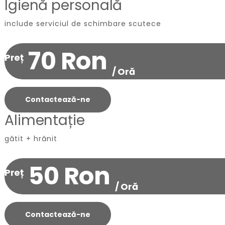
Igienă personală
include serviciul de schimbare scutece
70 Ron
Preț
/ Oră
Contactează-ne
Alimentație
gătit + hrănit
50 Ron
Preț
/ Oră
Contactează-ne