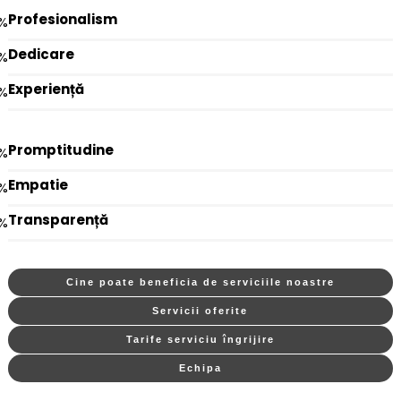
Profesionalism
%
Dedicare
%
Experiență
%
Promptitudine
%
Empatie
%
Transparență
%
Cine poate beneficia de serviciile noastre
Servicii oferite
Tarife serviciu îngrijire
Echipa