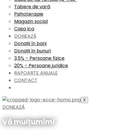
Tabere de vară
Psihoterapie
Magazin social
Casa Ica
DONEAZĂ
Donații în bani
Donații în bunuri
3,5% – Persoane fizice
20% – Persoane juridice
RAPOARTE ANUALE
CONTACT
X
DONEAZĂ
Vă mulțumim!