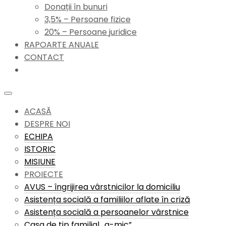
Donații în bunuri
3,5% – Persoane fizice
20% – Persoane juridice
RAPOARTE ANUALE
CONTACT
ACASĂ
DESPRE NOI
ECHIPA
ISTORIC
MISIUNE
PROIECTE
AVUS – îngrijirea vârstnicilor la domiciliu
Asistența socială a familiilor aflate în criză
Asistența socială a persoanelor vârstnice
Casa de tip familial „a-mic”