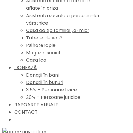
Asistența socială a familiilor
aflate în criză
Asistența socială a persoanelor
vârstnice
Casa de tip familial „a-mic”
Tabere de vară
Psihoterapie
Magazin social
Casa Ica
DONEAZĂ
Donații în bani
Donații în bunuri
3,5% – Persoane fizice
20% – Persoane juridice
RAPOARTE ANUALE
CONTACT