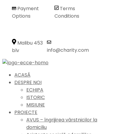
Payment
Terms
Options
Conditions
Malibu 453
info@charity.com
blv
ACASĂ
DESPRE NOI
ECHIPA
ISTORIC
MISIUNE
PROIECTE
AVUS – îngrijirea vârstnicilor la
domiciliu