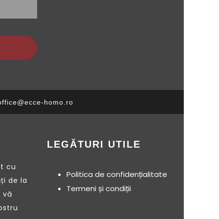
office@ecce-homo.ro
LEGĂTURI UTILE
nt cu
Politica de confidențialitate
ți de la
Termeni și condiții
 vă
ostru