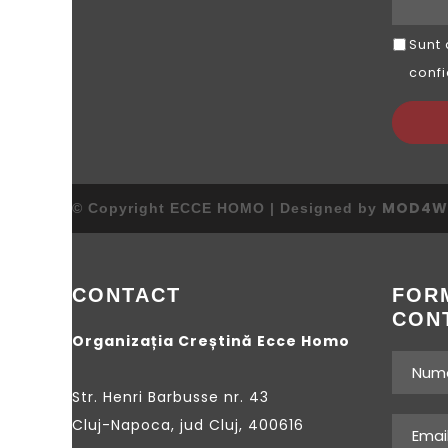
Sunt 
confi
MOD4W
© Copyright ECCE HOMO | Designed by
CONTACT
FOR
CON
Organizația Creștină Ecce Homo
Str. Henri Barbusse nr. 43
Cluj-Napoca, jud Cluj, 400616