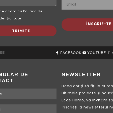
de acord cu Politica de
dențialitate
ÎNSCRIE-TE
EB
FACEBOOK
YOUTUBE
MULAR DE
NEWSLETTER
TACT
Dacă doriți să fiți la cure
ultimele proiecte și noută
Ecce Homo, vă invităm să
înscrieți la newsletterul n